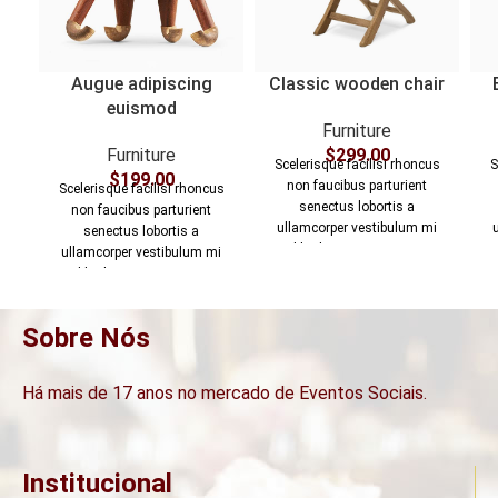
Augue adipiscing
Classic wooden chair
euismod
Furniture
Furniture
$
299.00
Scelerisque facilisi rhoncus
S
$
199.00
non faucibus parturient
Scelerisque facilisi rhoncus
senectus lobortis a
non faucibus parturient
ullamcorper vestibulum mi
senectus lobortis a
nibh ultricies a parturient
ullamcorper vestibulum mi
gravida a vestibulum leo sem
gr
nibh ultricies a parturient
in. Est cum torquent mi in
gravida a vestibulum leo sem
scelerisque leo aptent per at
s
in. Est cum torquent mi in
Sobre Nós
vitae ante eleifend mollis
scelerisque leo aptent per at
adipiscing.
vitae ante eleifend mollis
adipiscing.
Há mais de 17 anos no mercado de Eventos Sociais.
Institucional